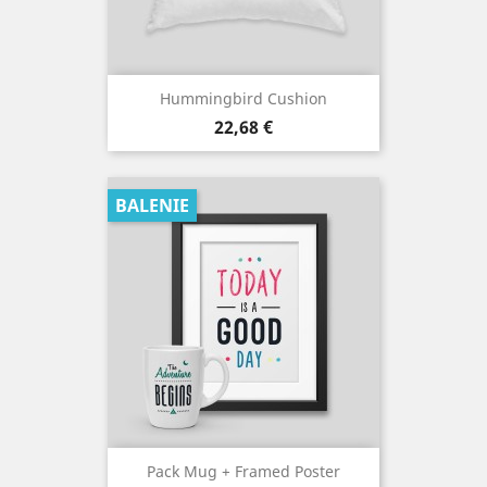
Hummingbird Cushion
Cena
22,68 €
BALENIE
Pack Mug + Framed Poster