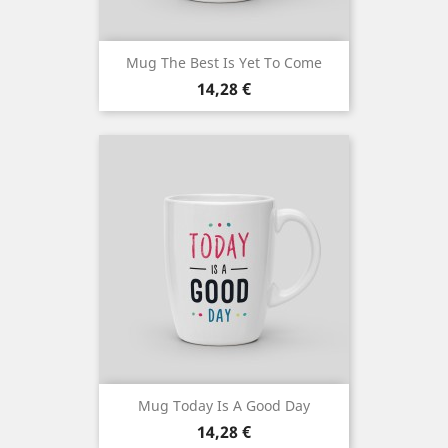
Mug The Best Is Yet To Come
Cena
14,28 €
Mug Today Is A Good Day
Cena
14,28 €