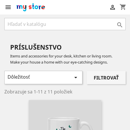
shopping_cart



PRÍSLUŠENSTVO
Items and accessories for your desk, kitchen or living room.
Make your house a home with our eye-catching designs.
Dôležitosť

FILTROVAŤ
Zobrazuje sa 1-11 z 11 položiek