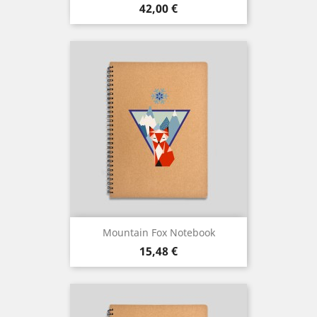
Cena
42,00 €
Mountain Fox Notebook
Cena
15,48 €