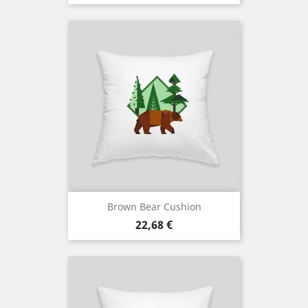
Brown Bear Cushion
Cena
22,68 €